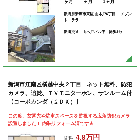
ヶ月
ヶ月
1ヶ月
新潟県新潟市東区 山木戸6丁目 メゾン
ト ララ
新潟交通 山木戸バス停 徒歩3分
新潟市江南区横越中央２丁目 ネット無料、防犯
カメラ、追焚、ＴＶモニターホン、サンルーム付
【コーポカンダ（２ＤＫ）】
この度、玄関先や駐車スペースを監視する広角防犯カメラ
設置しました！ 内装リフォーム済です★
4.8万円
賃料