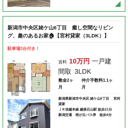
新潟市中央区姥ケ山6丁目 癒し空間なリビン
グ、趣のあるお家🏠【宮村貸家（3LDK）】
駐車場3台付き！
10万円
一戸建
賃料
間取
3LDK
敷金
2ヶ
仲介手数料
1.1ヶ
月
月
新潟県新潟市中央区 姥ケ山6丁目 宮村
貸家
ＪＲ信越本線 越後石山駅 徒歩21分
新潟交通 桜が丘バス停 徒歩4分