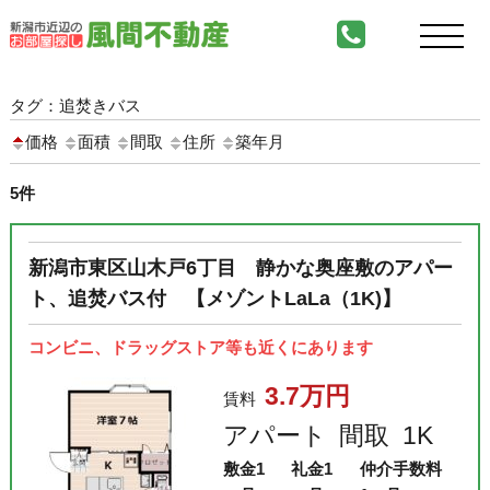
タグ：追焚きバス
価格
面積
間取
住所
築年月
5件
新潟市東区山木戸6丁目 静かな奥座敷のアパー
ト、追焚バス付 【メゾントLaLa（1K)】
コンビニ、ドラッグストア等も近くにあります
3.7万円
賃料
アパート
間取
1K
敷金
1
礼金
1
仲介手数料