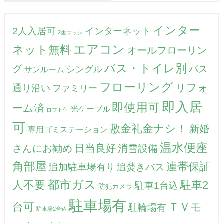
インター
2人入居可
インターネット
2重サッシ
エアコン
ネット無料
オールフローリン
バス・トイレ別
グ
バス
シングル
サンルーム
フローリング
リフォ
通り沿い
ファミリー
即入居
即使用可
ーム済
光ケーブル
ロフト付
可
敷金礼金ナシ！
新婚
専用ゴミステーション
温水便座
日当良好
さんにお勧め
消雪設備
角部屋
連帯保証
追加駐車場有り
追焚きバス
都市ガス
人不要
駐車2
駐車1台込
防犯カメラ
駐車場有
台可
ＴＶモ
駐輪場有
駐車場2台込