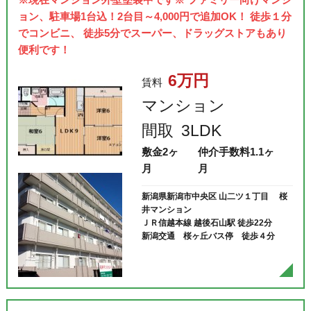
ョン、駐車場1台込！2台目～4,000円で追加OK！ 徒歩１分
でコンビニ、 徒歩5分でスーパー、ドラッグストアもあり
便利です！
6万円
賃料
マンション
間取
3LDK
敷金
2ヶ
仲介手数料
1.1ヶ
月
月
新潟県新潟市中央区 山二ツ１丁目 桜
井マンション
ＪＲ信越本線 越後石山駅 徒歩22分
新潟交通 桜ヶ丘バス停 徒歩４分