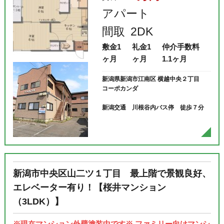
アパート
間取
2DK
敷金
1
礼金
1
仲介手数料
ヶ月
ヶ月
1.1ヶ月
新潟県新潟市江南区 横越中央２丁目
コーポカンダ
新潟交通 川根谷内バス停 徒歩７分
新潟市中央区山二ツ１丁目 最上階で景観良好、
エレベーター有り！【桜井マンション
（3LDK）】
※現在マンション外壁塗装中です※ ファミリー向けマンシ