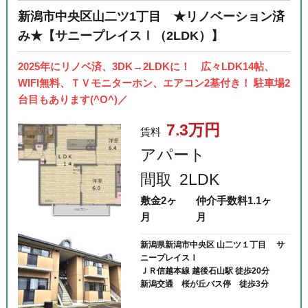
新潟市中央区山二ツ1丁目 ★リノベーション済
み★【サニープレイスⅠ（2LDK）】
2025年にリノベ済、3DK→2LDKに！ 広々LDK14帖、
WIFI無料、ＴＶモニターホン、エアコン2基付き！ 駐車場2
台目もあります(^O^)／
7.3万円
賃料
アパート
間取
2LDK
敷金
2ヶ
仲介手数料
1.1ヶ
月
月
新潟県新潟市中央区 山二ツ１丁目 サ
ニープレイスⅠ
ＪＲ信越本線 越後石山駅 徒歩20分
新潟交通 桜が丘バス停 徒歩3分