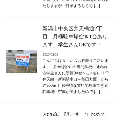
たしますが、何卒よろしくお […]
新潟市中央区弁天橋通2丁
目 月極駐車場空き1台あり
ます、学生さんOKです！
2026/02/28
こんにちは☺ いつも有難うございま
す。 弁天線沿いの専門学校に通われ
る学生さんに朗報(⋈◍＞◡＜◍)。✧♡
弁天線（新潟駅南口～亀田方面）から
約300ｍ！ お手頃な賃料で駐車できる
駐車場に空車が出ましたので […]
2026年 明けましておめで